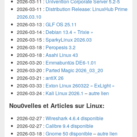
2026-03-11 :
Univention Corporate Server 5.2-5
2026-03-11 :
Distribution Release: LinuxHub Prime
2026.03.10
2026-03-13 :
GLF OS 25.11
2026-03-14 :
Debian 13.4 « Trixie »
2026-03-15 :
SparkyLinux 2026.03
2026-03-18 :
Peropesis 3.2
2026-03-18 :
Asahi Linux 43
2026-03-20 :
Emmabuntüs DE6-1.01
2026-03-20 :
Parted Magic 2026_03_20
2026-03-21 :
antiX 26
2026-03-33 :
Exton Linux 260322 « ExLight »
2026-03-24 :
Kali Linux 2026.1
–
autre lien
Nou0velles et Articles sur
Linux:
2026-02-27 :
Wireshark 4.6.4 disponible
2026-02-27 :
Calibre 9.4 disponible
2026-03-18 :
Gnome 50 disponible
–
autre lien