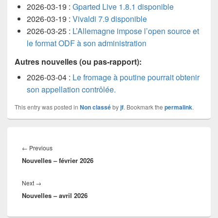
2026-03-19 :
Gparted Live 1.8.1 disponible
2026-03-19 :
Vivaldi 7.9 disponible
2026-03-25 :
L’Allemagne impose l’open source et
le format ODF à son administration
Autres nouvelles (ou pas-rapport):
2026-03-04 :
Le fromage à poutine pourrait obtenir
son appellation contrôlée.
This entry was posted in
Non classé
by
jf
. Bookmark the
permalink
.
Navigation
de
Previous
←
Previous
l'article
Nouvelles – février 2026
post:
Next
Next
→
Nouvelles – avril 2026
post: